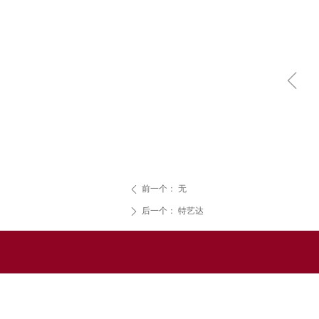
ꁆ
前一个：
无
ꄴ
后一个：
特艺达
ꄲ